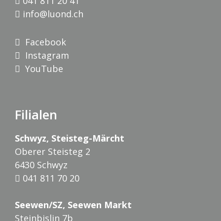
041 811 20 41
info@luond.ch
Facebook
Instagram
YouTube
Filialen
Schwyz, Steisteg-Märcht
Oberer Steisteg 2
6430 Schwyz
041 811 70 20
Seewen/SZ, Seewen Markt
Steinbislin 7b