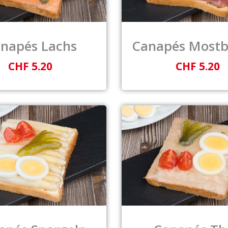
napés Lachs
Canapés Mostb
CHF 5.20
CHF 5.20