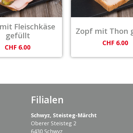
mit Fleischkäse
Zopf mit Thon g
gefüllt
CHF 6.00
CHF 6.00
Filialen
Schwyz, Steisteg-Märcht
Oberer Steisteg 2
6430 Schwyz