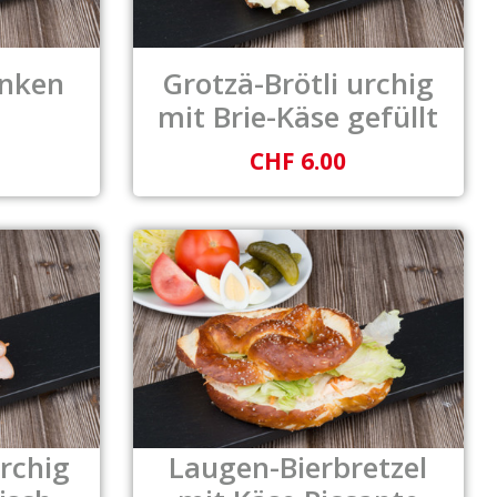
inken
Grotzä-Brötli urchig
mit Brie-Käse gefüllt
CHF 6.00
urchig
Laugen-Bierbretzel