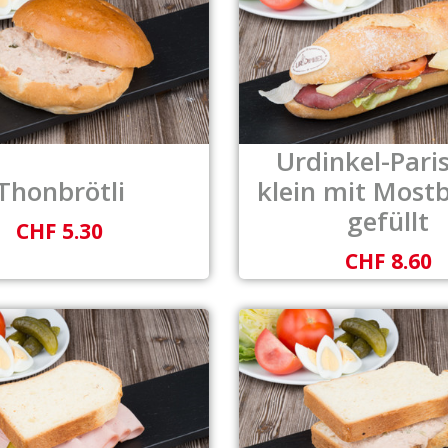
Urdinkel-Pari
Thonbrötli
klein mit Mostb
gefüllt
CHF 5.30
CHF 8.60