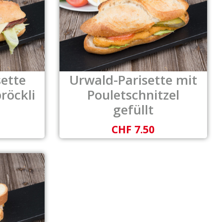
sette
Urwald-Parisette mit
röckli
Pouletschnitzel
gefüllt
CHF 7.50