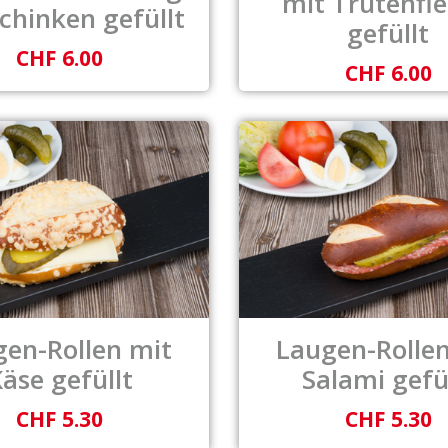
mit Trutenfle
chinken gefüllt
gefüllt
CHF 6.00
CHF 6.00
gen-Rollen mit
Laugen-Rollen
äse gefüllt
Salami gefü
CHF 5.30
CHF 5.30