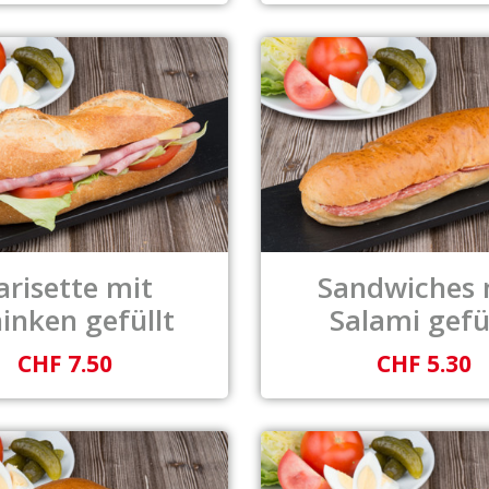
arisette mit
Sandwiches 
inken gefüllt
Salami gefü
CHF 7.50
CHF 5.30