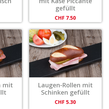
isch
mit Käse Piccante
gefüllt
CHF 7.50
 mit
Laugen-Rollen mit
llt
Schinken gefüllt
CHF 5.30