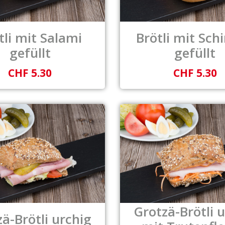
tli mit Salami
Brötli mit Sch
gefüllt
gefüllt
CHF 5.30
CHF 5.30
Grotzä-Brötli 
ä-Brötli urchig