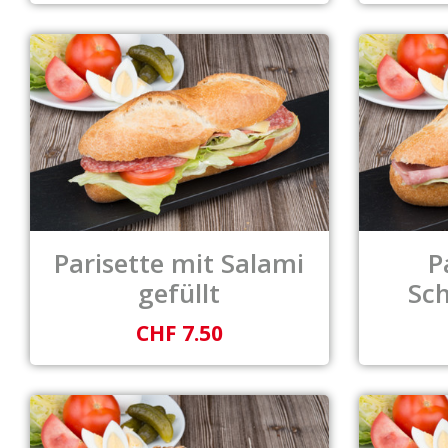
Parisette mit Salami
P
gefüllt
Sch
CHF 7.50